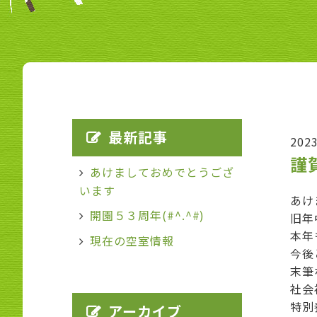
最新記事
202
謹
あけましておめでとうござ
います
あけ
開園５３周年(#^.^#)
旧年
本年
現在の空室情報
今後
末筆
社会
特別
アーカイブ