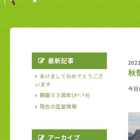
最新記事
202
秋
あけましておめでとうござ
います
今日
開園５３周年(#^.^#)
現在の空室情報
アーカイブ