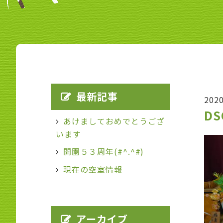
最新記事
202
DS
あけましておめでとうござ
います
開園５３周年(#^.^#)
現在の空室情報
アーカイブ