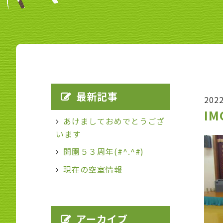
最新記事
202
IM
あけましておめでとうござ
います
開園５３周年(#^.^#)
現在の空室情報
アーカイブ